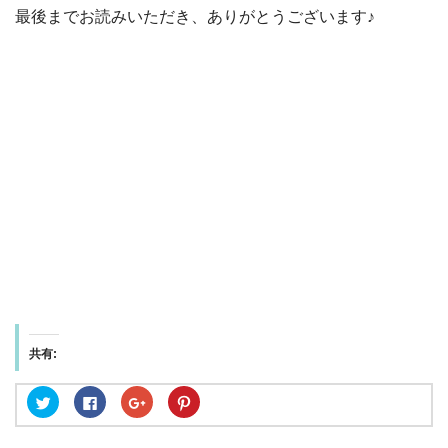
最後までお読みいただき、ありがとうございます♪
共有:
ク
F
ク
ク
リ
a
リ
リ
ッ
c
ッ
ッ
ク
e
ク
ク
し
b
し
し