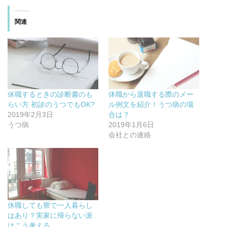
て
o
て
て
T
o
G
P
w
k
o
i
関連
i
で
o
n
t
共
g
t
t
有
l
e
e
す
e
r
r
る
+
e
で
に
で
s
共
は
共
t
有
ク
有
で
(
リ
(
共
新
ッ
新
有
し
ク
し
(
い
し
い
新
休職するときの診断書のも
休職から退職する際のメー
ウ
て
ウ
し
ィ
く
ィ
い
らい方 初診のうつでもOK?
ル例文を紹介！うつ病の場
ン
だ
ン
ウ
ド
さ
ド
ィ
2019年2月3日
合は？
ウ
い
ウ
ン
うつ病
2019年1月6日
で
(
で
ド
開
新
開
ウ
会社との連絡
き
し
き
で
ま
い
ま
開
す
ウ
す
き
)
ィ
)
ま
ン
す
ド
)
ウ
で
開
き
ま
休職しても寮で一人暮らし
す
)
はあり？実家に帰らない派
はこう考える。